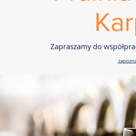
Kar
Zapraszamy do współpracy
zapozna