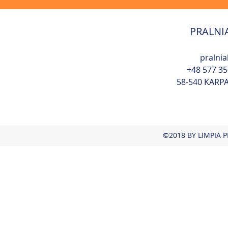
PRALNI
pralni
+48 577 35
58-540 KARP
©2018 BY LIMPIA 